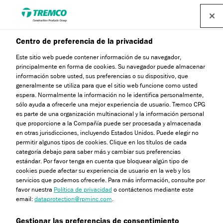
Centro de preferencia de la privacidad
Buscador de productos y
Este sitio web puede contener información de su navegador,
sistemas
principalmente en forma de cookies. Su navegador puede almacenar
información sobre usted, sus preferencias o su dispositivo, que
generalmente se utiliza para que el sitio web funcione como usted
espera. Normalmente la información no le identifica personalmente,
sólo ayuda a ofrecerle una mejor experiencia de usuario. Tremco CPG
Navegue a través de nuestro buscador de productos y
es parte de una organización multinacional y la información personal
que proporcione a la Compañía puede ser procesada y almacenada
sistemas para ver la variedad de soluciones de
en otras jurisdicciones, incluyendo Estados Unidos. Puede elegir no
impermeabilización disponibles para usted. Para encontrar
permitir algunos tipos de cookies. Clique en los títulos de cada
categoría debajo para saber más y cambiar sus preferencias
las soluciones a diferentes aplicaciones, ya sea que se
estándar. Por favor tenga en cuenta que bloquear algún tipo de
trate de cubiertas planas o pavimentos, navegue a través
cookies puede afectar su experiencia de usuario en la web y los
de las aplicaciones. Para conocer los tipos de productos o
servicios que podemos ofrecerle. Para más información, consulte por
favor nuestra
Política de privacidad
o contáctenos mediante este
sistemas disponibles, explore los tipos de productos. Si
email:
dataprotection@rpminc.com
.
tiene alguna pregunta sobre nuestros sistemas o
productos o no encuentra lo que busca, póngase en
Gestionar las preferencias de consentimiento