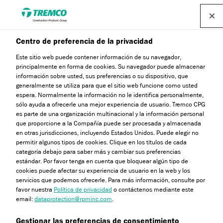
Centro de preferencia de la privacidad
SG490 1C MASTIC
Este sitio web puede contener información de su navegador,
principalmente en forma de cookies. Su navegador puede almacenar
SILICONE HAUT MODULE
información sobre usted, sus preferencias o su dispositivo, que
generalmente se utiliza para que el sitio web funcione como usted
espera. Normalmente la información no le identifica personalmente,
D'ÉLASTICITÉ
sólo ayuda a ofrecerle una mejor experiencia de usuario. Tremco CPG
es parte de una organización multinacional y la información personal
que proporcione a la Compañía puede ser procesada y almacenada
en otras jurisdicciones, incluyendo Estados Unidos. Puede elegir no
permitir algunos tipos de cookies. Clique en los títulos de cada
Silicona estructural HM
categoría debajo para saber más y cambiar sus preferencias
estándar. Por favor tenga en cuenta que bloquear algún tipo de
cookies puede afectar su experiencia de usuario en la web y los
servicios que podemos ofrecerle. Para más información, consulte por
favor nuestra
Política de privacidad
o contáctenos mediante este
email:
dataprotection@rpminc.com
.
Acerca de
Beneficios del producto
Saltar
Gestionar las preferencias de consentimiento