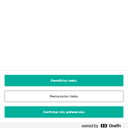
Términos de uso
Aviso legal
Condiciones generales de venta
Política de cookies
Configuración de cookies
Permitirlas todas
Rechazarlas todas
Confirmar mis preferencias
© Tremco CPG 2026