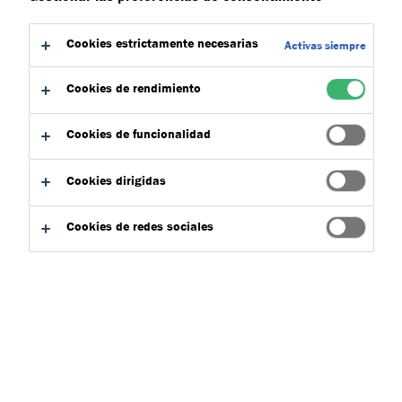
a:
Certificaciones
Descargas
Cookies estrictamente necesarias
Activas siempre
Cookies de rendimiento
Cookies de funcionalidad
Buscador de productos
Cookies dirigidas
Aplicaciones
Cookies de redes sociales
Escoger
0
Tipo de producto
Escoger
0
Sistemas