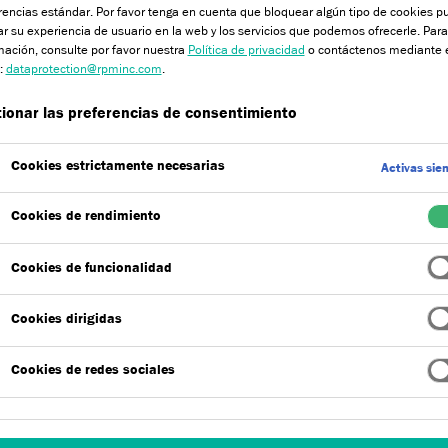
rencias estándar. Por favor tenga en cuenta que bloquear algún tipo de cookies p
ar su experiencia de usuario en la web y los servicios que podemos ofrecerle. Par
mación, consulte por favor nuestra
Política de privacidad
o contáctenos mediante 
:
dataprotection@rpminc.com
.
ionar las preferencias de consentimiento
ipo de producto
Sistemas
Cookies estrictamente necesarias
Activas sie
Escoger
Escoger
0
0
Cookies de rendimiento
Cookies de funcionalidad
Cookies dirigidas
Cookies de redes sociales
MCO