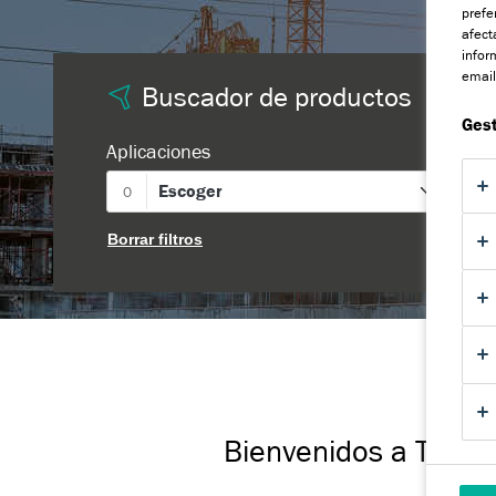
prefe
afect
infor
email
Buscador de productos
Gest
Aplicaciones
T
Escoger
0
Borrar filtros
Bienvenidos a TRE