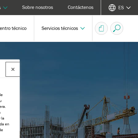
Sobre nosotros
Contáctenos
s
ES
entro técnico
Servicios técnicos
de
u
era.
a
 la
da en
de