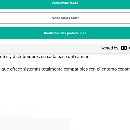
Permitirlas todas
ido la opción preferida para la impermeabilización, incluidas las 
innovadores y ecológicos al ofrecer a contratistas, propietarios de
Rechazarlas todas
emas totalmente compatibles.
Iberia
, es reconocida por los profesionales de la construcción y la 
Confirmar mis preferencias
El rendimiento duradero de nuestros productos y nuestro personali
mos significan que nuestros equipos técnicos y comerciales están p
entes y distribuidores en cada paso del camino.
que ofrece sistemas totalmente compatibles con el entorno constr