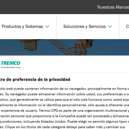
Nuestras Marca
Productos y Sistemas
Soluciones y Servicios
C
ro de preferencia de la privacidad
sitio web puede contener información de su navegador, principalmente en forma 
r que se aborden las necesidades y
es. Su navegador puede almacenar información sobre usted, sus preferencias o s
sitivo, que generalmente se utiliza para que el sitio web funcione como usted esp
nte la entrega de productos de alta
lmente la información no le identifica personalmente, sólo ayuda a ofrecerle un
s de sistemas completos.
 experiencia de usuario. Tremco CPG es parte de una organización multinacional y
mación personal que proporcione a la Compañía puede ser procesada y almacena
 jurisdicciones, incluyendo Estados Unidos. Puede elegir no permitir algunos tipos 
es. Clique en los títulos de cada categoría debajo para saber más y cambiar sus