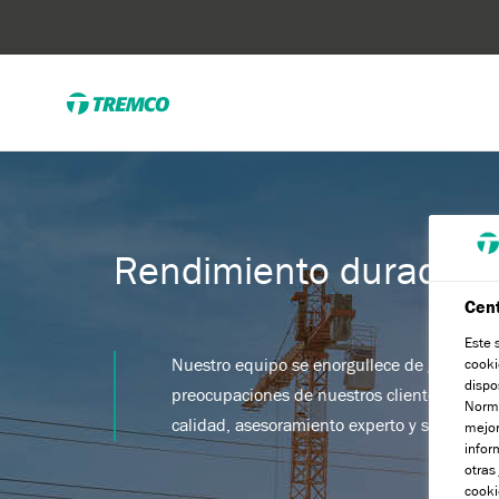
Rendimiento duradero
Cent
Este 
Nuestro equipo se enorgullece de garantiza
cooki
dispo
preocupaciones de nuestros clientes, media
Norma
calidad, asesoramiento experto y solucione
mejor
infor
otras
cooki