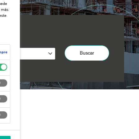
uede
a más
este
mpre
Buscar