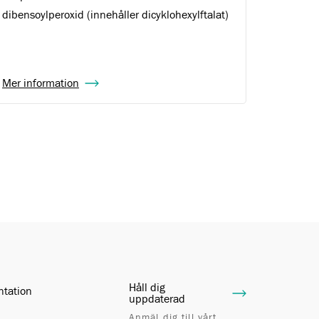
dibensoylperoxid (innehåller dicyklohexylftalat)
Mer information
Håll dig
ntation
uppdaterad
Anmäl dig till vårt