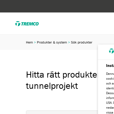
Hem
Produkter & system
Sök produkter
Inst
Hitta rätt produkter för 
Denna
cooki
tunnelprojekt
och a
ident
Dessu
infor
USA. D
nedan
vissa