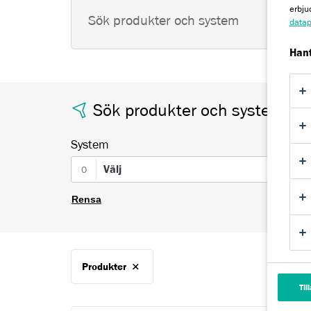
erbju
datap
Hant
Sök produkter och system
System
Välj
0
Rensa
Produkter
Til