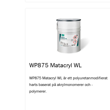
WP875 Matacryl WL
WP875 Matacryl WL är ett polyuretanmodifierat
harts baserat på akrylmonomerer och -
polymerer.