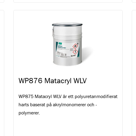
WP876 Matacryl WLV
WP875 Matacryl WLV är ett polyuretanmodifierat
harts baserat på akrylmonomerer och -
polymerer.