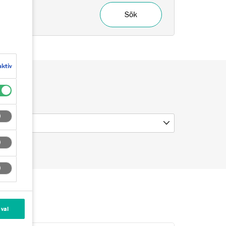
Sök
aktiv
 val