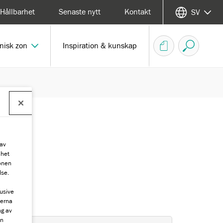
Hållbarhet
Senaste nytt
Kontakt
SV
nisk zon
Inspiration & kunskap
 av
nhet
ionen
lse.
lusive
kerna
ng av
an