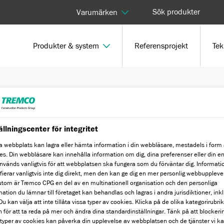
Sök produkter
Varumärken
Produkter & system
Referensprojekt
Tek
ällningscenter för integritet
ditt bro- eller
 webbplats kan lagra eller hämta information i din webbläsare, mestadels i form
es. Din webbläsare kan innehålla information om dig, dina preferenser eller din e
nvänds vanligtvis för att webbplatsen ska fungera som du förväntar dig. Informat
ifierar vanligtvis inte dig direkt, men den kan ge dig en mer personlig webbuppleve
tom är Tremco CPG en del av en multinationell organisation och den personliga
mation du lämnar till företaget kan behandlas och lagras i andra jurisdiktioner, ink
u kan välja att inte tillåta vissa typer av cookies. Klicka på de olika kategorirubri
 för att ta reda på mer och ändra dina standardinställningar. Tänk på att blockeri
 typer av cookies kan påverka din upplevelse av webbplatsen och de tjänster vi k