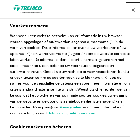
Voorkeurenmenu
De kracht van Vulkem
Wanneer u een website bezoekt, kan er informatie in uw browser
worden opgeslagen of eruit worden opgehaald, voornamelijk in de
Quick Terrosso: dé
vorm van cookies. Deze informatie kan over u, uw voorkeuren of uw
apparaat zijn en wordt voornamelijk gebruikt om de website correct te
oplossing voor galerijen en
laten werken. De informatie identificeert u normaal gesproken niet
direct, maar kan u een beter op uw voorkeuren toegesneden
balkons
surfervaring geven. Omdat we uw recht op privacy respecteren, kunt u
er voor kiezen sommige soorten cookies te blokkeren. Klik op de
namen voor de verschillende categorieën voor meer informatie en om
onze standaardinstellingen te wijzigen. Weest u zich er echter wel van
bewust dat het blokkeren van sommige soorten cookies uw ervaring
van de website en de door ons aangeboden diensten nadelig kan
Nico van der Meer / 24 juli 2025
beïnvloeden. Raadpleeg ons
Privacybeleid
voor meer informatie of
neem contact op met
dataprotection@rpminc.com
.
Cookievoorkeuren beheren