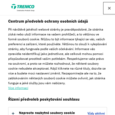
Centrum předvoleb ochrany osobních údajů
Při návštěvě jakékoli webové stránky je pravděpodobné, že stránka
získá nebo uloží informace na vašem prohlížeči, a to většinou ve
formě souborů cookie. Můžou to být informace týkající se vás, vašich
Jsme TREMCO.
preferencí a zařízení, které používáte. Většinou to slouží k vylepšování
stránky, aby fungovala podle vašich očekávání. Informace vás
zpravidla neidentifikují jako jednotlivce, ale celkově mohou pomoci
přizpůsobovat prostředí vašim potřebám. Respektujeme vaše právo
na soukromí, a proto se můžete rozhodnout, že některé soubory
cookie nebudete akceptovat. Když kliknete na různé tituly, dozvíte se
Experti na odolné metylmetakrylátové hydroizolace pro
více a budete moci nastavení změnit. Nezapomínejte ale na to, že
ochranu plochých střech, teras, balkonů a spodních staveb
zablokováním některých souborů cookie můžete ovlivnit, jak stránka
od roku 1928.
funguje a jaké služby jsou vám nabízeny.
Více informací
Řízení předvoleb poskytování souhlasu
Naprosto nezbytné soubory cookie
Vždy aktivní