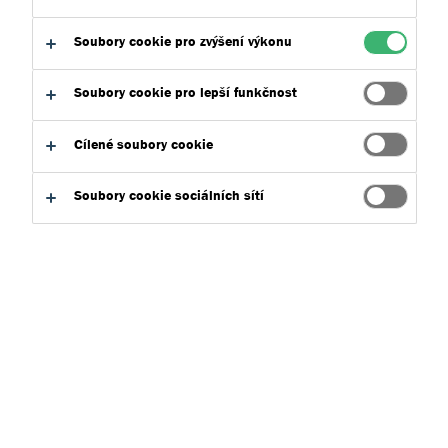
Soubory cookie pro zvýšení výkonu
Soubory cookie pro lepší funkčnost
Expert na hydroizolace MMA od roku
Cílené soubory cookie
1928.
Soubory cookie sociálních sítí
Tremco je produktovou značkou materiálů a systémů v
oblasti tekutých hydroizolací na technologické bázi
metylmetakrylátů (MMA). Tato technologie se uplatňuje
především při izolacích plochých střech, balkonů a teras.
Nahrazuje a překonává tradiční izolační asfaltové
materiály.
Hydroizolace na bázi metylmetakrylátu (MMA) jsou
dvousložkové tekuté membrány s velmi vysokou životností a
odolností. Z důvodů vytvoření bezespárého izolačního povrchu