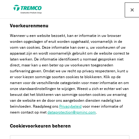
Voorkeurenmenu
Wanneer u een website bezoekt, kan er informatie in uw browser
Document-overzicht
worden opgeslagen of eruit worden opgehaald, voornamelijk in de
vorm van cookies. Deze informatie kan over u, uw voorkeuren of uw
apparaat zijn en wordt voornamelijk gebruikt om de website correct te
laten werken. De informatie identificeert u normaal gesproken niet
direct, maar kan u een beter op uw voorkeuren toegesneden
Het download-overzicht werkt net zoals een winkelwagen,
surfervaring geven. Omdat we uw recht op privacy respecteren, kunt u
maar dan voor bestanden zoals afbeeldingen en PDF’s.
er voor kiezen sommige soorten cookies te blokkeren. Klik op de
namen voor de verschillende categorieën voor meer informatie en om
Handig, toch?
onze standaardinstellingen te wijzigen. Weest u zich er echter wel van
bewust dat het blokkeren van sommige soorten cookies uw ervaring
van de website en de door ons aangeboden diensten nadelig kan
beïnvloeden. Raadpleeg ons
Privacybeleid
voor meer informatie of
neem contact op met
dataprotection@rpminc.com
.
Cookievoorkeuren beheren
Terug naar lijst met technische documentatie