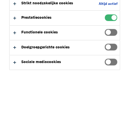
Strikt noodzakelijke cookies
Altijd actief
Prestatiecookies
Naam
Type
Geen bestand
Functionele cookies
Doelgroepgerichte cookies
Sociale mediacookies
Blijvende prestaties
Over TREMCO
Neem contact op
Nieuwsbrief