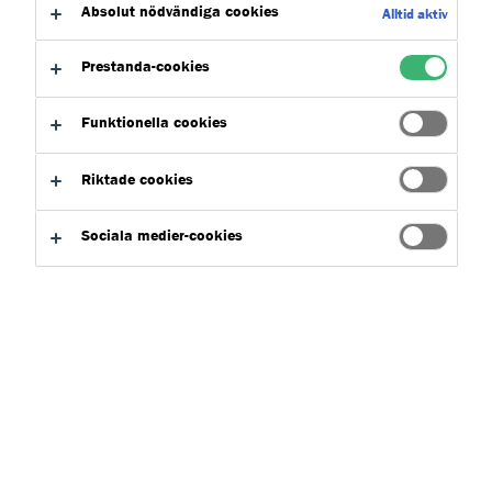
Absolut nödvändiga cookies
Alltid aktiv
Prestanda-cookies
Funktionella cookies
Riktade cookies
Sociala medier-cookies
Slitstark lösning för trygg gång- och
cykeltrafik
Kund:
Lerums Kommun
Entreprenör:
JTL Industrigolv / GVV