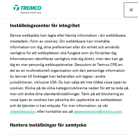
Inställningscenter för integritet
Denna webbplats kan lagra eller hämta information i din webbläsare,
mestadels i form av cookies. Din webbläsare kan innehålla
Halksäkrad ytbeläggning
information om dig, dina preferenser eller din enhet och används
vanligtvis för att webbplatsen ska fungera som du förväntar dig.
på Häradsbron i Lerum
Informationen identifierar vanligtvis inte dig direkt, men den kan ge
dig en mer personlig webbupplevelse. Dessutom är Tremco CPG en
del av en multinationell organisation och den personliga information
du lämnar till företaget kan behandlas och lagras i andra
jurisdiktioner, inklusive USA. Du kan välja att inte tillåta vissa typer av
cookies. Klicka på de olika kategorirubrikerna nedan för att ta reda på
Gång- och cykelbro / 09 oktober 2025
mer och ändra dina standardinställningar. Tänk på att blockering av
vissa typer av cookies kan påverka din upplevelse av webbplatsen
och de tjänster vi kan erbjuda. För mer information, se vår
integritetspolicy
eller kontakta oss på
dataprotection@rpminc.com
.
Hantera inställningar för samtycke