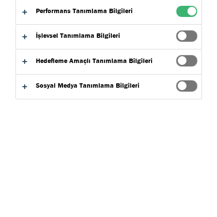
Performans Tanımlama Bilgileri
First Name
*
İşlevsel Tanımlama Bilgileri
Last Name
*
Hedefleme Amaçlı Tanımlama Bilgileri
Sosyal Medya Tanımlama Bilgileri
Email address
*
Application Interest
Flooring
Modular Construction – 2D Residential
Modular Construction – 2D SWP
Modular Construction – 2D/3D Industrial
Waterproofing - basements/foundations
Roofing
Metal Roof