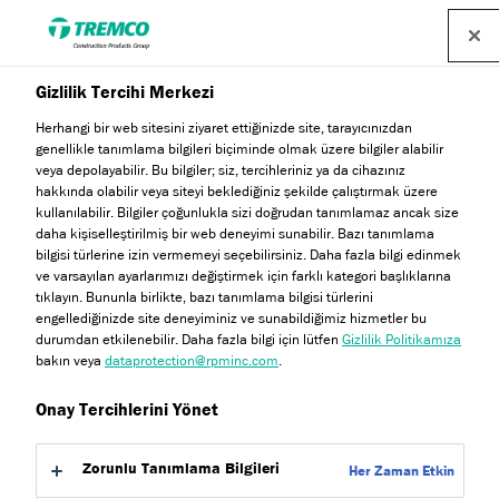
Gizlilik Tercihi Merkezi
Herhangi bir web sitesini ziyaret ettiğinizde site, tarayıcınızdan
genellikle tanımlama bilgileri biçiminde olmak üzere bilgiler alabilir
veya depolayabilir. Bu bilgiler; siz, tercihleriniz ya da cihazınız
hakkında olabilir veya siteyi beklediğiniz şekilde çalıştırmak üzere
kullanılabilir. Bilgiler çoğunlukla sizi doğrudan tanımlamaz ancak size
Bugün kaydolun
daha kişiselleştirilmiş bir web deneyimi sunabilir. Bazı tanımlama
bilgisi türlerine izin vermemeyi seçebilirsiniz. Daha fazla bilgi edinmek
ve varsayılan ayarlarımızı değiştirmek için farklı kategori başlıklarına
tıklayın. Bununla birlikte, bazı tanımlama bilgisi türlerini
engellediğinizde site deneyiminiz ve sunabildiğimiz hizmetler bu
durumdan etkilenebilir. Daha fazla bilgi için lütfen
Gizlilik Politikamıza
bakın veya
dataprotection@rpminc.com
.
Onay Tercihlerini Yönet
Zorunlu Tanımlama Bilgileri
Title
*
Her Zaman Etkin