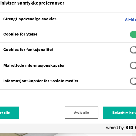
nistrer samtykkepreferanser
Strengt nødvendige cookies
Alltid 
Cookies for ytelse
Cookies for funksjonalitet
tende polymermembransystem basert på
er (PUMA-teknologi) og brukes som en sømløs
Målrettede informasjonskapsler
for broer under asfalt mindre enn 10 cm.
Informasjonskapsler for sosiale medier
lat alle
Avvis alle
Bekreft mine 