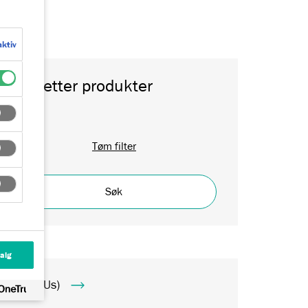
aktiv
Søk etter produkter
Tøm filter
Søk
valg
(Talk To Us)