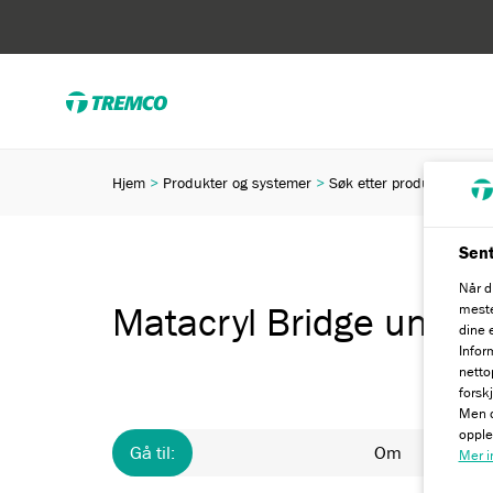
Hjem
Produkter og systemer
Søk etter produkter
Ma
Sent
Når d
meste
Matacryl Bridge under
dine e
Infor
netto
forsk
Men d
opple
Gå til:
Om
Mer i