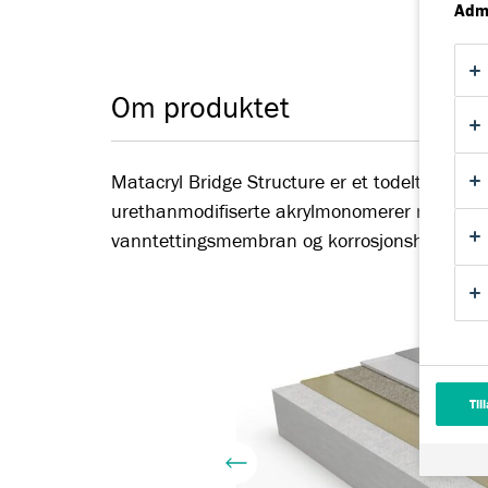
Admi
Om produktet
Matacryl Bridge Structure er et todelt, fly
urethanmodifiserte akrylmonomerer monomer
vanntettingsmembran og korrosjonshindring 
Til