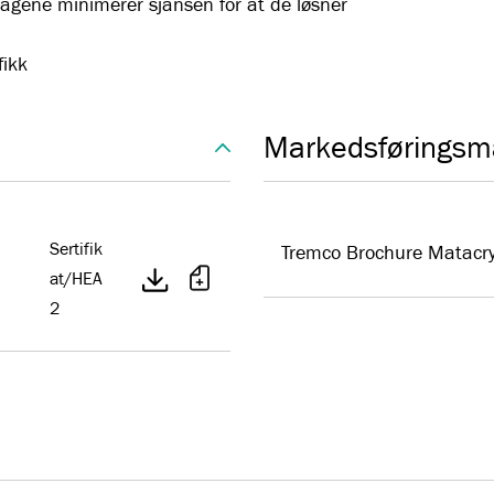
agene minimerer sjansen for at de løsner
fikk
Markedsføringsma
Sertifik
Tremco Brochure Matacryl
at/HEA
2