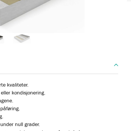
te kvaliteter.
eller kondisjonering.
agene.
påføring.
g.
under null grader.