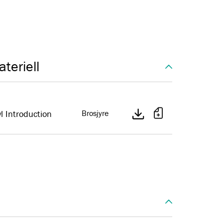
teriell
 Introduction
Brosjyre