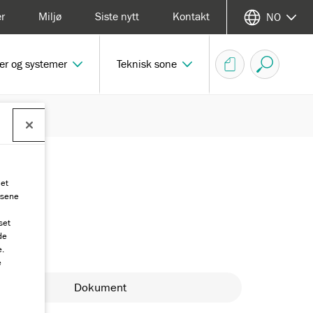
er
Miljø
Siste nytt
Kontakt
NO
er og systemer
Teknisk sone
det
nsene
set
de
e.
e
Dokument