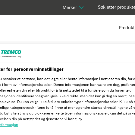
Søk etter produkt
Merker
Produkt
tacryl Bridge under Asphalt (1B/4)
er for personverninnstillinger
u besøker et nettsted, kan det lagre eller hente informasjon i nettleseren din, for 
 i form av informasjonskapsler. Denne informasjonen kan være om deg, prefera
 Asphalt (1B/4)
ller enheten din eller bli brukt for å få nettstedet til å fungere som du forventer.
masjonen identifiserer deg vanligvis ikke direkte, men det kan gi deg en mer tilpas
pplevelse. Du kan velge ikke å tillate enkelte typer informasjonskapsler. Klikk på 
jellige kategorioverskriftene for å finne ut mer og endre standardinnstillingene vår
u bør vite at hvis du blokkerer enkelte typer informasjonskapsler, kan det påvirk
velsen din på nettstedet og tjenestene vi kan tilby.
Fordeler med produktet
nformasjon