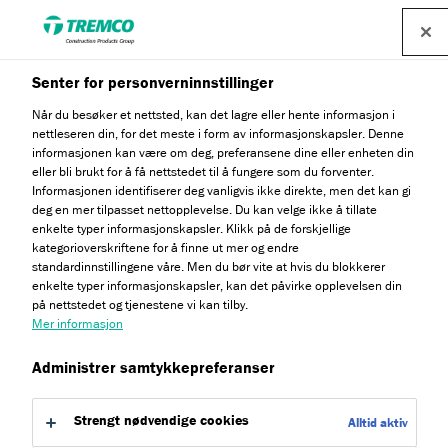
Senter for personverninnstillinger
Når du besøker et nettsted, kan det lagre eller hente informasjon i
nettleseren din, for det meste i form av informasjonskapsler. Denne
informasjonen kan være om deg, preferansene dine eller enheten din
eller bli brukt for å få nettstedet til å fungere som du forventer.
Matacryl Bridge under
Informasjonen identifiserer deg vanligvis ikke direkte, men det kan gi
deg en mer tilpasset nettopplevelse. Du kan velge ikke å tillate
Asphalt (1A/4)
enkelte typer informasjonskapsler. Klikk på de forskjellige
kategorioverskriftene for å finne ut mer og endre
standardinnstillingene våre. Men du bør vite at hvis du blokkerer
enkelte typer informasjonskapsler, kan det påvirke opplevelsen din
på nettstedet og tjenestene vi kan tilby.
Mer informasjon
Administrer samtykkepreferanser
Strengt nødvendige cookies
Alltid aktiv
Gå til:
Om
Fordeler med produktet
Dokument