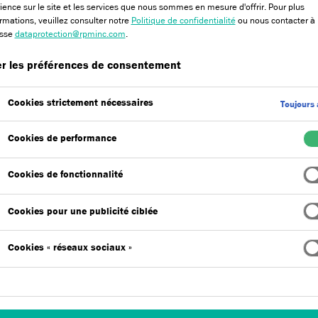
Avantages du produit
Certifications
ience sur le site et les services que nous sommes en mesure d'offrir. Pour plus
ormations, veuillez consulter notre
Politique de confidentialité
ou nous contacter à
esse
dataprotection@rpminc.com
.
r les préférences de consentement
Cookies strictement nécessaires
Toujours 
Cookies de performance
icone bi-composant à haut module d’élasticité de
nt étudié pour répondre aux éxigences du collage
Cookies de fonctionnalité
ieur Collé.
Cookies pour une publicité ciblée
Cookies « réseaux sociaux »