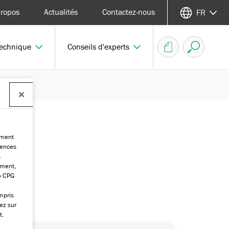
propos
Actualités
Contactez-nous
FR
technique
Conseils d'experts
ement
rences
s
ement,
o CPG
mpris
ez sur
t.