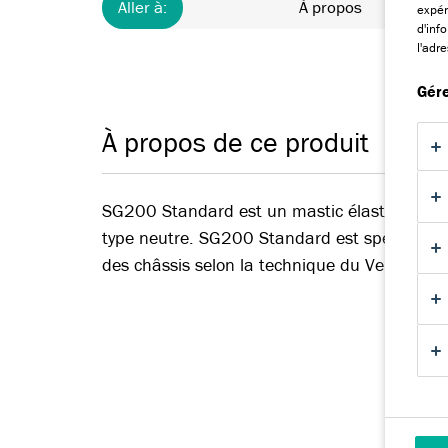
Aller à:
À propos
expér
d'inf
l'adr
Gére
À propos de ce produit
SG200 Standard est un mastic élastomère sil
type neutre. SG200 Standard est spécialeme
des châssis selon la technique du Verre Extér