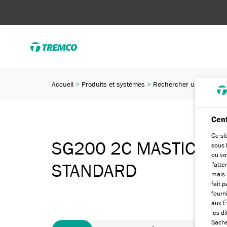
Accueil
Produits et systèmes
Rechercher un produit
Cent
Ce si
SG200 2C MASTIC SIL
sous 
ou vo
l'att
STANDARD
mais 
fait 
fourn
aux É
les d
Sache