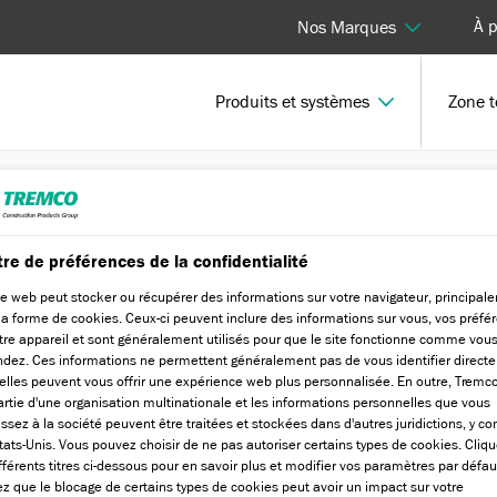
À 
Nos Marques
Produits et systèmes
Zone 
SG200 2C MASTIC SILICONE - STANDARD
re de préférences de la confidentialité
te web peut stocker ou récupérer des informations sur votre navigateur, principal
ICONE -
la forme de cookies. Ceux-ci peuvent inclure des informations sur vous, vos préfé
tre appareil et sont généralement utilisés pour que le site fonctionne comme vou
endez. Ces informations ne permettent généralement pas de vous identifier direct
elles peuvent vous offrir une expérience web plus personnalisée. En outre, Tremc
partie d'une organisation multinationale et les informations personnelles que vous
issez à la société peuvent être traitées et stockées dans d'autres juridictions, y co
tats-Unis. Vous pouvez choisir de ne pas autoriser certains types de cookies. Cliqu
ifférents titres ci-dessous pour en savoir plus et modifier vos paramètres par défau
z que le blocage de certains types de cookies peut avoir un impact sur votre